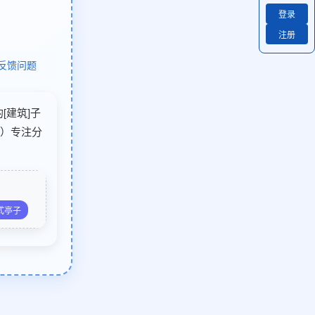
登录
注册
反馈问题
的[建筑]子
6）专注分
式亭子