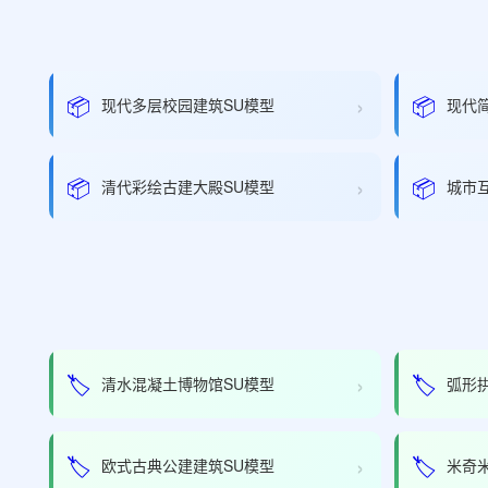
›
📦
📦
现代多层校园建筑SU模型
现代
›
📦
📦
清代彩绘古建大殿SU模型
城市
›
🏷️
🏷️
清水混凝土博物馆SU模型
弧形
›
🏷️
🏷️
欧式古典公建建筑SU模型
米奇