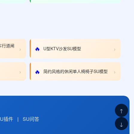
车行道闸
›
›
🔥
U型KTV沙发SU模型
›
›
🔥
简约风格的休闲单人椅椅子SU模型
↑
SU插件
|
SU问答
↓