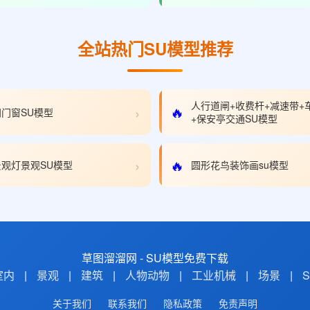
全站热门SU模型推荐
人行道闸+收费杆+减速带+
›
🔥
门窗SU模型
+保安亭交通SU模型
›
🔥
观灯景观SU模型
圆形花鸟装饰画su模型
草图溜溜网 - SU模型免费下载
室内
|
景观
|
建筑
|
人物动物
|
工业机械
|
场景
|
关于我们
联系我们
隐私政策
免责声明