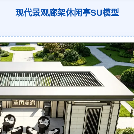
现代景观廊架休闲亭SU模型