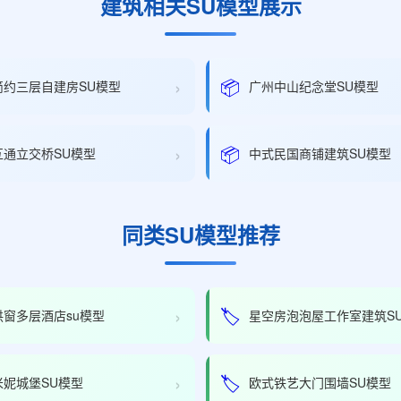
建筑相关SU模型展示
›
📦
简约三层自建房SU模型
广州中山纪念堂SU模型
›
📦
互通立交桥SU模型
中式民国商铺建筑SU模型
同类SU模型推荐
›
🏷️
拱窗多层酒店su模型
星空房泡泡屋工作室建筑S
›
🏷️
米妮城堡SU模型
欧式铁艺大门围墙SU模型