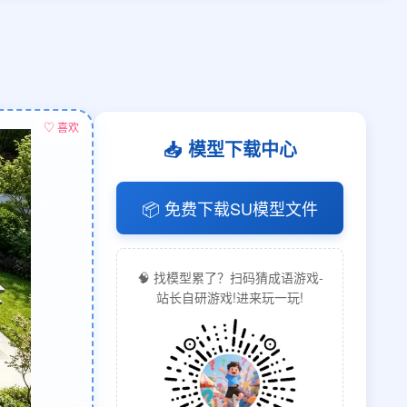
♡ 喜欢
📥 模型下载中心
📦 免费下载SU模型文件
🧠 找模型累了？扫码猜成语游戏-
站长自研游戏!进来玩一玩!