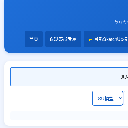
草图溜溜
首页
🔒 观察员专属
🔥
最新SketchUp
进