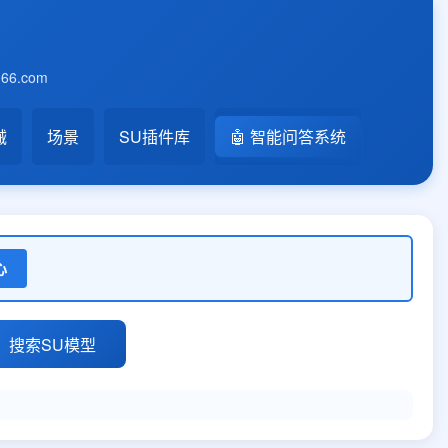
6.com
械
场景
SU插件库
🤖 智能问答系统
心
搜索SU模型