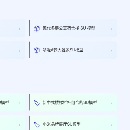
›
›
📦
现代多层公寓宿舍楼 SU 模型
›
›
📦
哆啦A梦大雄家SU模型
›
›
🏷️
U模型
新中式楼梯栏杆组合的SU模型
›
›
🏷️
小米品牌展厅SU模型