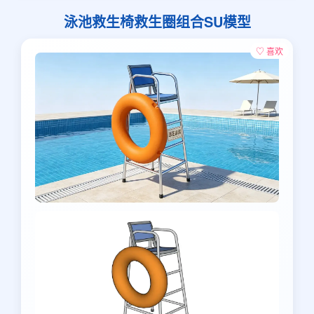
泳池救生椅救生圈组合SU模型
♡ 喜欢