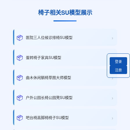
椅子相关SU模型展示
›
📦
医院三人位候诊排椅SU模型
›
📦
蛋转椅子家具SU模型
登录
注册
›
📦
曲木休闲躺椅草图大师模型
›
📦
户外公园长椅公园凳SU模型
›
📦
吧台椅高脚椅椅子SU模型