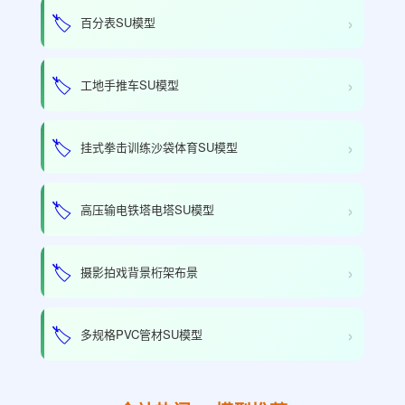
›
🏷️
百分表SU模型
›
🏷️
工地手推车SU模型
›
🏷️
挂式拳击训练沙袋体育SU模型
›
🏷️
高压输电铁塔电塔SU模型
›
🏷️
摄影拍戏背景桁架布景
›
🏷️
多规格PVC管材SU模型