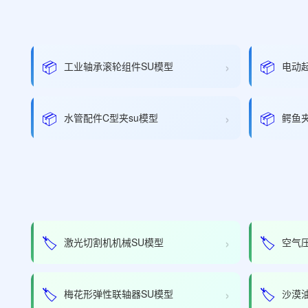
›
📦
📦
工业轴承滚轮组件SU模型
电动
›
📦
📦
水管配件C型夹su模型
鳄鱼
›
🏷️
🏷️
激光切割机机械SU模型
空气
›
🏷️
🏷️
梅花形弹性联轴器SU模型
沙漠