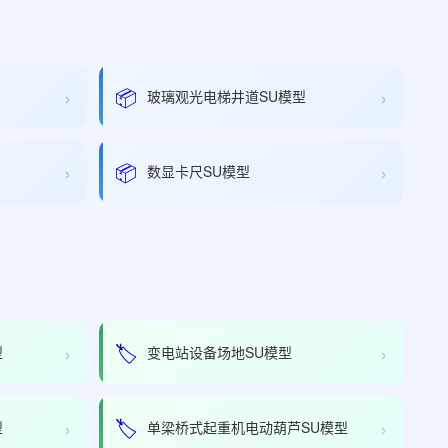
›
›
📦
玻璃观光电梯井道SU模型
›
›
📦
数显卡尺SU模型
›
›
🏷️
型
变电站设备场地SU模型
›
›
🏷️
型
单梁桥式起重机电动葫芦SU模型