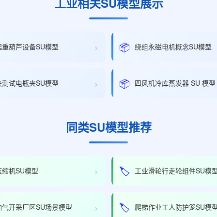
工业相关SU模型展示
›
📦
起重葫芦设备SU模型
绕组永磁电机概念SU模型
›
📦
夹测试电瓶夹SU模型
四风机冷库蒸发器 SU 模型
同类SU模型推荐
›
🏷️
压缩机SU模型
工业滑轮行走轮组件SU模
›
🏷️
油气开采厂区SU场景模型
爬梯作业工人防护笼SU模