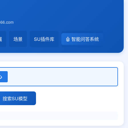
6.com
械
场景
SU插件库
🤖 智能问答系统
心
搜索SU模型