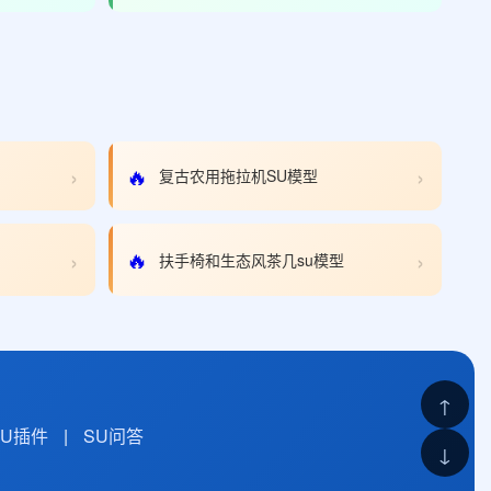
›
›
🔥
复古农用拖拉机SU模型
›
›
🔥
扶手椅和生态风茶几su模型
↑
SU插件
|
SU问答
↓