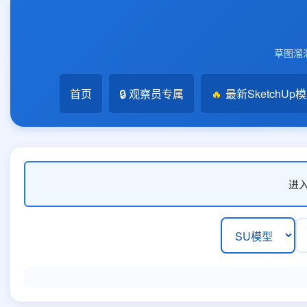
草图溜溜
首页
🔒 观察员专属
🔥
最新SketchUp
进