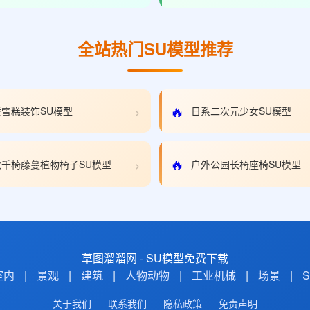
全站热门SU模型推荐
›
🔥
雪糕装饰SU模型
日系二次元少女SU模型
›
🔥
千椅藤蔓植物椅子SU模型
户外公园长椅座椅SU模型
草图溜溜网 - SU模型免费下载
室内
|
景观
|
建筑
|
人物动物
|
工业机械
|
场景
|
关于我们
联系我们
隐私政策
免责声明