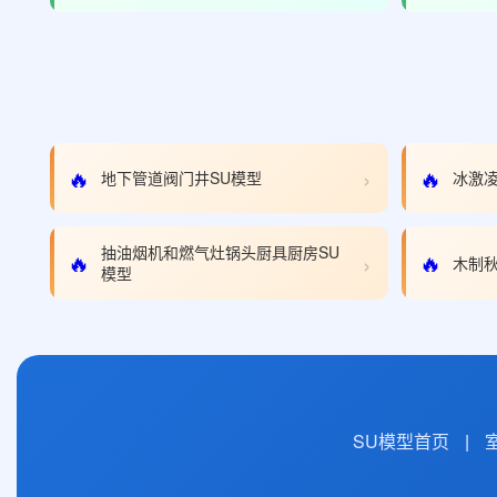
›
🔥
🔥
地下管道阀门井SU模型
冰激凌
抽油烟机和燃气灶锅头厨具厨房SU
›
🔥
🔥
木制秋
模型
SU模型首页
|