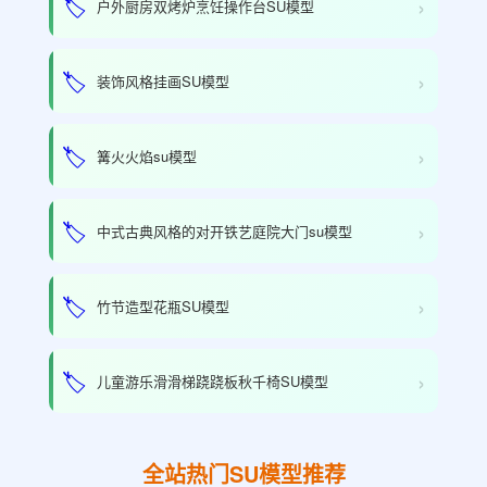
›
🏷️
户外厨房双烤炉烹饪操作台SU模型
›
🏷️
装饰风格挂画SU模型
›
🏷️
篝火火焰su模型
›
🏷️
中式古典风格的对开铁艺庭院大门su模型
›
🏷️
竹节造型花瓶SU模型
›
🏷️
儿童游乐滑滑梯跷跷板秋千椅SU模型
全站热门SU模型推荐