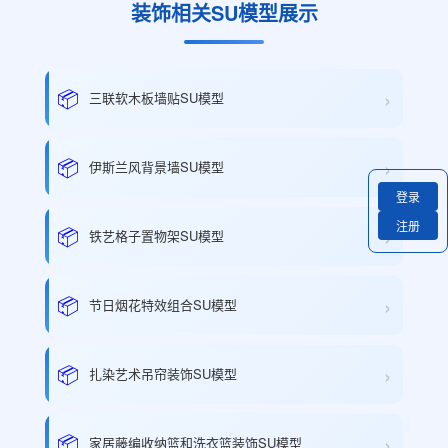
装饰相关SU模型展示
›
📦
三联软木板墙贴SU模型
›
📦
伊斯兰风背景墙SU模型
登录
注册
›
📦
铁艺格子置物架SU模型
›
📦
节日烟花特效组合SU模型
›
📦
扎染艺术吊帘装饰SU模型
›
📦
家居藤编收纳篮和洗衣篮装饰SU模型