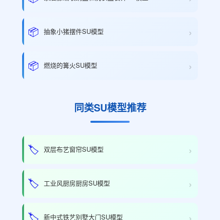
›
📦
抽象小猪摆件SU模型
›
📦
燃烧的篝火SU模型
同类SU模型推荐
›
🏷️
双层布艺窗帘SU模型
›
🏷️
工业风厨房厨房SU模型
›
🏷️
新中式铁艺别墅大门SU模型