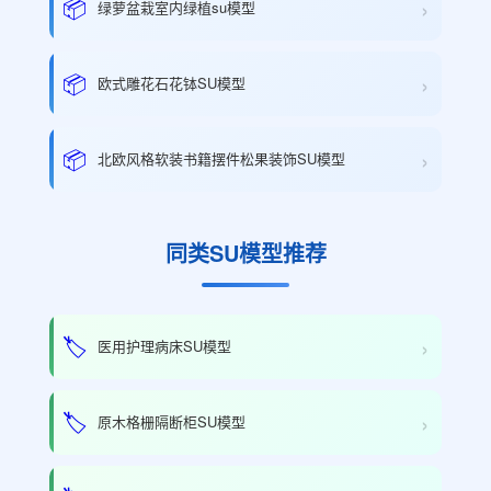
›
📦
绿萝盆栽室内绿植su模型
›
📦
欧式雕花石花钵SU模型
›
📦
北欧风格软装书籍摆件松果装饰SU模型
同类SU模型推荐
›
🏷️
医用护理病床SU模型
›
🏷️
原木格栅隔断柜SU模型