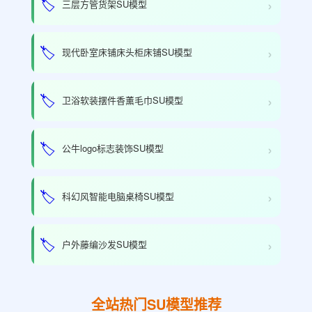
›
🏷️
三层方管货架SU模型
›
🏷️
现代卧室床铺床头柜床铺SU模型
›
🏷️
卫浴软装摆件香薰毛巾SU模型
›
🏷️
公牛logo标志装饰SU模型
›
🏷️
科幻风智能电脑桌椅SU模型
›
🏷️
户外藤编沙发SU模型
全站热门SU模型推荐