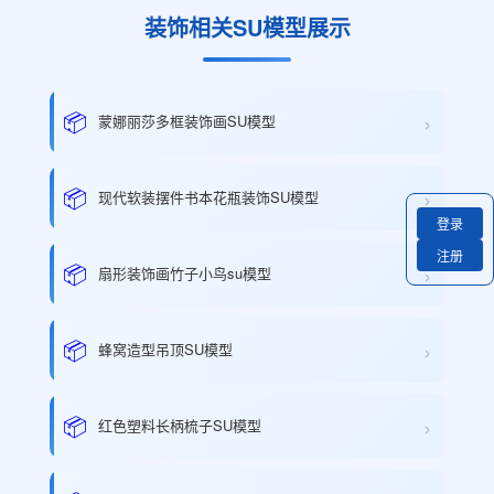
装饰相关SU模型展示
›
📦
蒙娜丽莎多框装饰画SU模型
›
📦
现代软装摆件书本花瓶装饰SU模型
登录
注册
›
📦
扇形装饰画竹子小鸟su模型
›
📦
蜂窝造型吊顶SU模型
›
📦
红色塑料长柄梳子SU模型