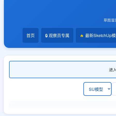
草图溜溜
首页
🔒 观察员专属
🔥
最新SketchUp
进