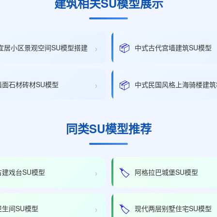
建筑相关SU模型展示
›
📦
:宜居小区景观空间SU模型搭建
中式古代宫墙建筑SU模型
›
📦
墙面石材砖材SU模型
中式民国风格上海骑楼建筑
同类SU模型推荐
›
🏷️
古建戏台SU模型
阿格拉巴城堡SU模型
›
🏷️
卫生间SU模型
现代两层别墅住宅SU模型