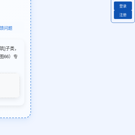
登录
注册
馈问题
建筑]子类，
图66）专