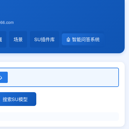
6.com
械
场景
SU插件库
🤖 智能问答系统
心
搜索SU模型