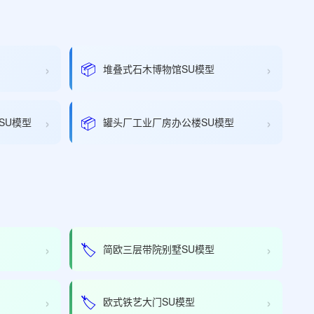
›
›
📦
堆叠式石木博物馆SU模型
›
›
📦
SU模型
罐头厂工业厂房办公楼SU模型
›
›
🏷️
简欧三层带院别墅SU模型
›
›
🏷️
欧式铁艺大门SU模型