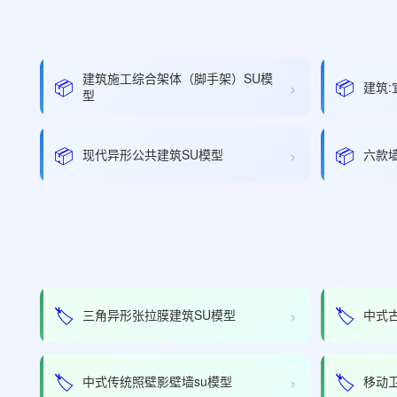
建筑施工综合架体（脚手架）SU模
›
📦
📦
建筑
型
›
📦
📦
现代异形公共建筑SU模型
六款
›
🏷️
🏷️
三角异形张拉膜建筑SU模型
中式
›
🏷️
🏷️
中式传统照壁影壁墙su模型
移动