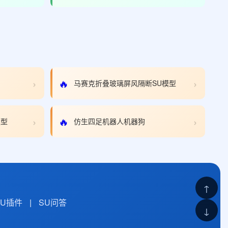
›
›
🔥
马赛克折叠玻璃屏风隔断SU模型
›
›
🔥
模型
仿生四足机器人机器狗
↑
SU插件
|
SU问答
↓