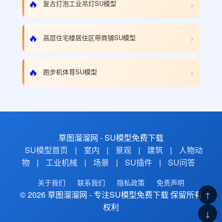
›
🔥
复古灯泡工业吊灯SU模型
›
🔥
高层住宅楼居住区带商铺SU模型
›
🔥
跑步机体育SU模型
草图溜溜网 - SU模型免费下载
SU模型首页
|
室内
|
景观
|
建筑
|
人物动
物
|
工业机械
|
场景
|
SU插件
|
SU问答
关于我们
联系我们
隐私政策
免责声明
© 2026 草图溜溜网 - 专注SU模型免费下载 保留所有
↑
权利
↓