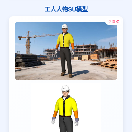
工人人物SU模型
♡ 喜欢