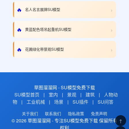
›
🔥
名人名言展牌SU模型
›
🔥
黄蓝配色塔吊起重机SU模型
›
🔥
花圃绿化带景观SU模型
草图溜溜网 - SU模型免费下载
SU模型首页
|
室内
|
景观
|
建筑
|
人物动
物
|
工业机械
|
场景
|
SU插件
|
SU问答
关于我们
联系我们
隐私政策
免责声明
© 2026 草图溜溜网 - 专注SU模型免费下载 保留所有
↑
权利