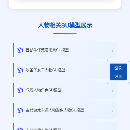
人物相关SU模型展示
›
📦
西部牛仔荒漠场景SU模型
登录
›
📦
吹笛子女子人物SU模型
注册
›
📦
气质人物角色SU模型
›
📦
古代游戏卡通人物形象人物SU模型
📦
市井古代人物SU模型