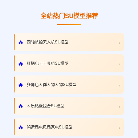
全站热门SU模型推荐
›
🔥
四轴航拍无人机SU模型
›
🔥
红柄电工工具组SU模型
›
🔥
多角色人群人物人物SU模型
›
🔥
木质砧板组合SU模型
›
🔥
鸿运扇电风扇家电SU模型