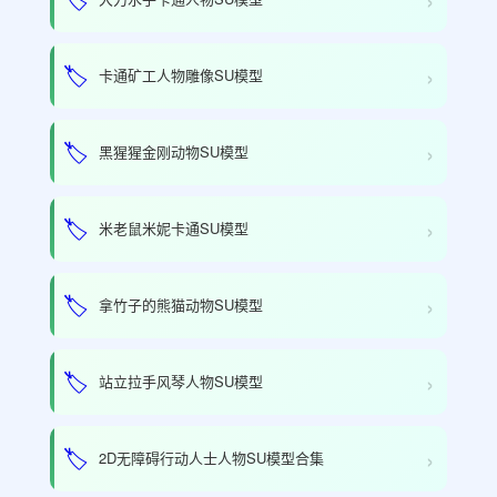
›
🏷️
卡通矿工人物雕像SU模型
›
🏷️
黑猩猩金刚动物SU模型
›
🏷️
米老鼠米妮卡通SU模型
›
🏷️
拿竹子的熊猫动物SU模型
›
🏷️
站立拉手风琴人物SU模型
›
🏷️
2D无障碍行动人士人物SU模型合集