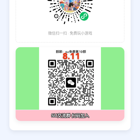
微信扫一扫 · 免费玩小游戏
SU交流群 扫码加入