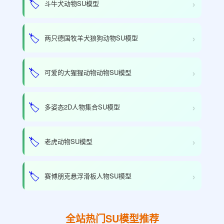
›
🏷️
斗牛犬动物SU模型
›
🏷️
两只德国牧羊犬狼狗动物SU模型
›
🏷️
可爱的大猩猩动物动物SU模型
›
🏷️
多姿态2D人物集合SU模型
›
🏷️
老虎动物SU模型
›
🏷️
赛博朋克悬浮滑板人物SU模型
全站热门SU模型推荐