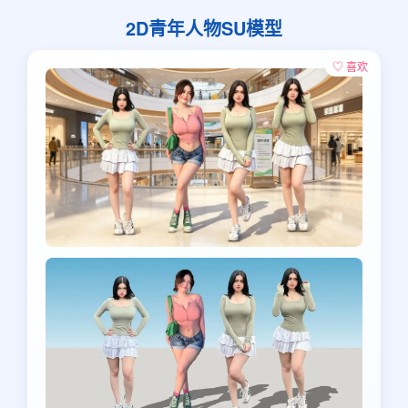
2D青年人物SU模型
♡ 喜欢