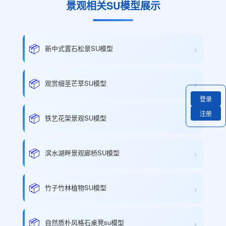
景观相关SU模型展示
›
📦
新中式置石松景SU模型
›
📦
观赏细茎芒草SU模型
登录
注册
›
📦
铁艺花架景观SU模型
›
📦
滨水湖畔景观廊桥SU模型
›
📦
竹子竹林植物SU模型
›
📦
自然质朴风格石桌凳su模型