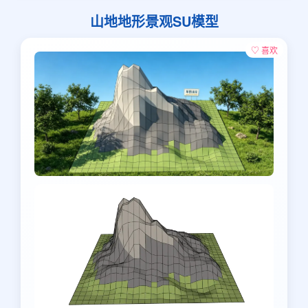
山地地形景观SU模型
♡ 喜欢