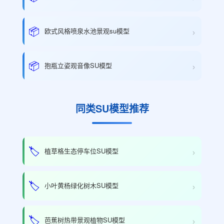
›
📦
欧式风格喷泉水池景观su模型
›
📦
抱瓶立姿观音像SU模型
同类SU模型推荐
›
🏷️
植草格生态停车位SU模型
›
🏷️
小叶黄杨绿化树木SU模型
›
🏷️
芭蕉树热带景观植物SU模型