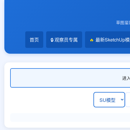
草图溜溜
首页
🔒 观察员专属
🔥
最新SketchUp
进