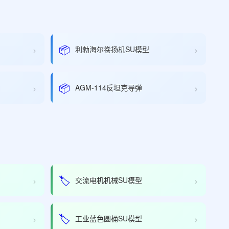
›
›
📦
利勃海尔卷扬机SU模型
›
›
📦
AGM-114反坦克导弹
›
›
🏷️
交流电机机械SU模型
›
›
🏷️
工业蓝色圆桶SU模型