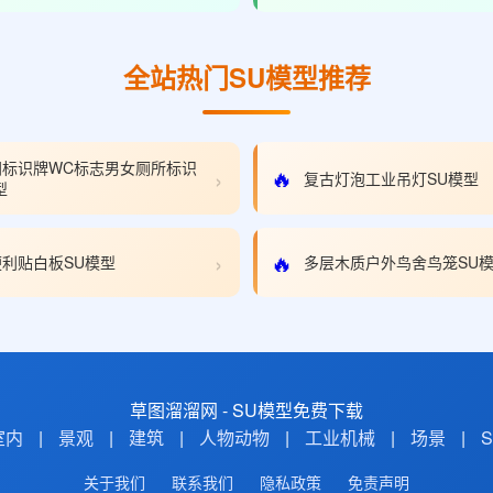
全站热门SU模型推荐
间标识牌WC标志男女厕所标识
›
🔥
复古灯泡工业吊灯SU模型
型
›
🔥
利贴白板SU模型
多层木质户外鸟舍鸟笼SU
草图溜溜网 - SU模型免费下载
室内
|
景观
|
建筑
|
人物动物
|
工业机械
|
场景
|
关于我们
联系我们
隐私政策
免责声明