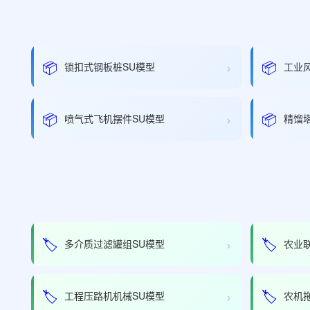
›
📦
📦
锁扣式钢板桩SU模型
工业
›
📦
📦
喷气式飞机摆件SU模型
精馏
›
🏷️
🏷️
多介质过滤罐组SU模型
农业
›
🏷️
🏷️
工程压路机机械SU模型
农机