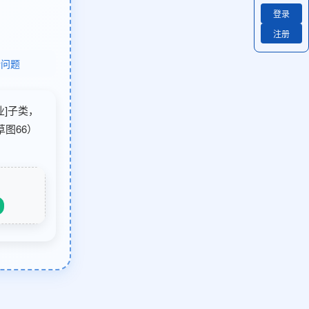
登录
注册
馈问题
业]子类，
图66）