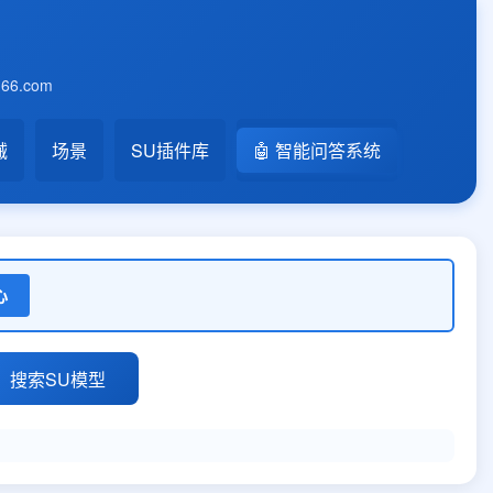
6.com
械
场景
SU插件库
🤖 智能问答系统
心
搜索SU模型