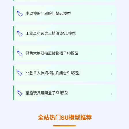
›
🏷️
电动伸缩门刷脸门禁su模型
›
🏷️
工业风小圆桌三椅洽谈SU模型
›
🏷️
蓝色木制双抽屉储物柜子su模型
›
🏷️
北欧单人休闲椅边几组合SU模型
›
🏷️
童趣玩具展架盒子SU模型
全站热门SU模型推荐