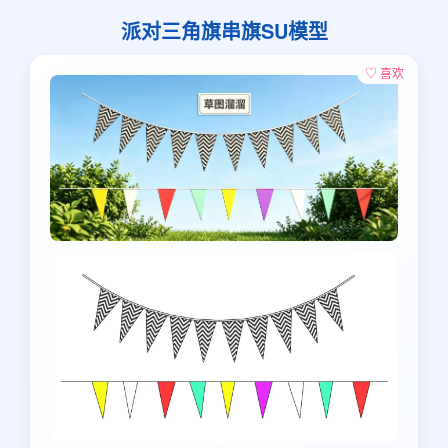
派对三角旗串旗SU模型
♡ 喜欢