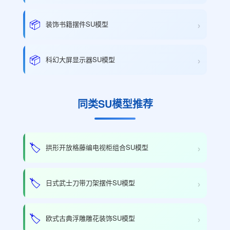
›
📦
装饰书籍摆件SU模型
›
📦
科幻大屏显示器SU模型
同类SU模型推荐
›
🏷️
拱形开放格藤编电视柜组合SU模型
›
🏷️
日式武士刀带刀架摆件SU模型
›
🏷️
欧式古典浮雕雕花装饰SU模型