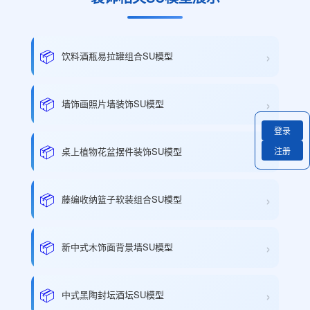
›
📦
饮料酒瓶易拉罐组合SU模型
›
📦
墙饰画照片墙装饰SU模型
登录
›
📦
注册
桌上植物花盆摆件装饰SU模型
›
📦
藤编收纳篮子软装组合SU模型
›
📦
新中式木饰面背景墙SU模型
›
📦
中式黑陶封坛酒坛SU模型