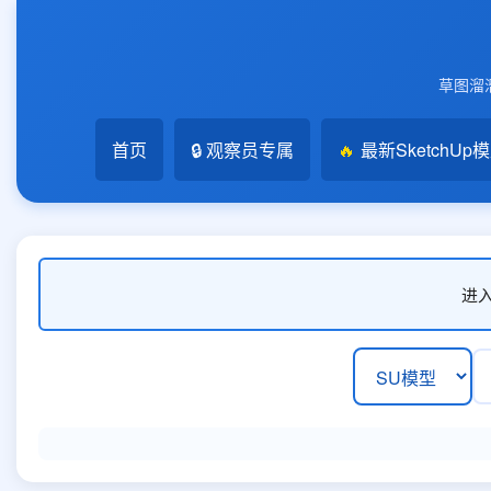
草图溜溜
首页
🔒 观察员专属
🔥
最新SketchUp
进