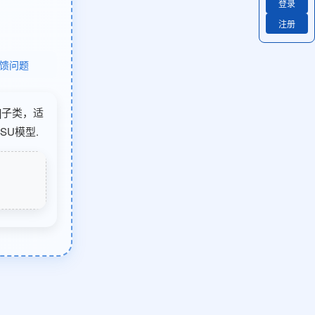
登录
注册
馈问题
筑]子类，适
U模型.