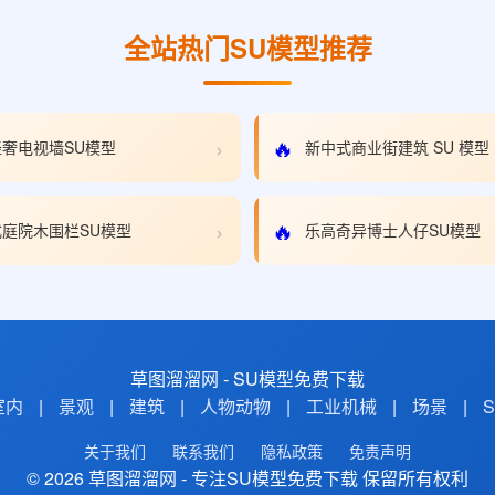
全站热门SU模型推荐
›
🔥
奢电视墙SU模型
新中式商业街建筑 SU 模型
›
🔥
庭院木围栏SU模型
乐高奇异博士人仔SU模型
草图溜溜网 - SU模型免费下载
室内
|
景观
|
建筑
|
人物动物
|
工业机械
|
场景
|
关于我们
联系我们
隐私政策
免责声明
© 2026 草图溜溜网 - 专注SU模型免费下载 保留所有权利