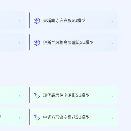
›
›
📦
柬埔寨寺庙宫殿SU模型
›
›
📦
伊斯兰风格高层建筑SU模型
›
›
🏷️
现代高层住宅沿街SU模型
›
›
🏷️
型
中式方形镂空窗花SU模型