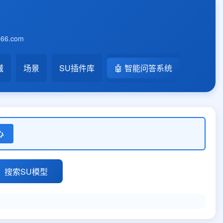
6.com
械
场景
SU插件库
🤖 智能问答系统
心
搜索SU模型