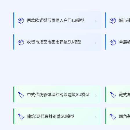
›
📦
📦
两款欧式弧形雨棚入户门su模型
城市
›
📦
📦
农贸市场菜市集市建筑SU模型
单层
›
🏷️
🏷️
中式传统影壁墙红砖墙建筑SU模型
藏式
›
🏷️
🏷️
建筑:现代联排别墅SU模型
四角