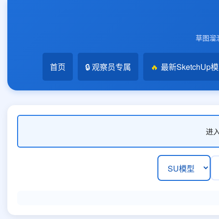
草图溜溜
首页
🔒 观察员专属
🔥
最新SketchUp
进