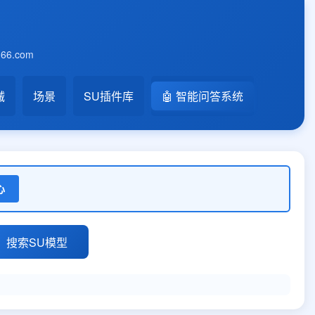
6.com
械
场景
SU插件库
🤖 智能问答系统
心
搜索SU模型