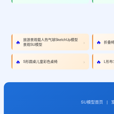
旅游景观载人热气球SketchUp模型
›
🔥
🔥
折叠椅
景观SU模型
›
🔥
🔥
S形圆桌儿童彩色桌椅
L形布
SU模型首页
|