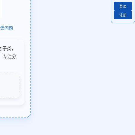
登录
注册
反馈问题
发]子类，
）专注分