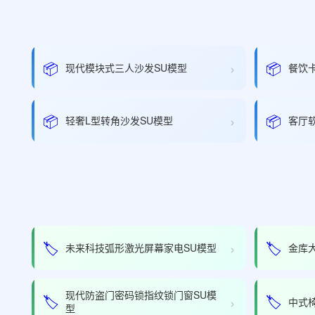
›
📦
📦
现代模块式三人沙发SU模型
餐饮
›
📦
📦
轻奢L型转角沙发SU模型
客厅
›
🏷️
🏷️
未来科技弧形激光屏幕家电SU模型
金库
现代防盗门密码锁指纹锁门窗SU模
›
🏷️
🏷️
中式椅
型