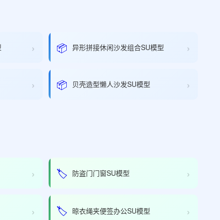
›
›
📦
型
异形拼接休闲沙发组合SU模型
›
›
📦
贝壳造型懒人沙发SU模型
›
›
🏷️
防盗门门窗SU模型
›
›
🏷️
晾衣绳夹便签办公SU模型