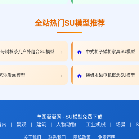
全站热门SU模型推荐
›
🔥
与树桩茶几户外组合SU模型
中式柜子矮柜家具SU模型
›
🔥
艺沙发su模型
绕组永磁电机概念SU模型
草图溜溜网 - SU模型免费下载
室内
|
景观
|
建筑
|
人物动物
|
工业机械
|
场景
|
关于我们
联系我们
隐私政策
免责声明