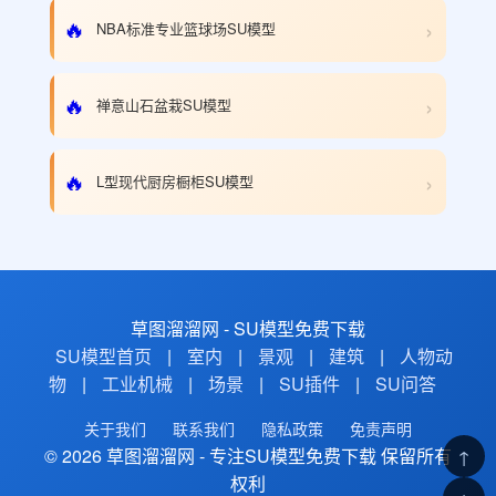
›
🔥
NBA标准专业篮球场SU模型
›
🔥
禅意山石盆栽SU模型
›
🔥
L型现代厨房橱柜SU模型
草图溜溜网 - SU模型免费下载
SU模型首页
|
室内
|
景观
|
建筑
|
人物动
物
|
工业机械
|
场景
|
SU插件
|
SU问答
关于我们
联系我们
隐私政策
免责声明
© 2026 草图溜溜网 - 专注SU模型免费下载 保留所有
↑
权利