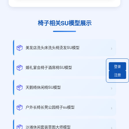
椅子相关SU模型展示
›
📦
美发店洗头床洗头椅烫发SU模型
›
📦
登录
婚礼宴会椅子酒席椅SU模型
注册
›
📦
天鹅椅休闲椅SU模型
›
📦
户外长椅长凳公园椅子su模型
›
📦
沙滩休闲套装草图大师模型