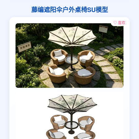
藤编遮阳伞户外桌椅SU模型
♡ 喜欢