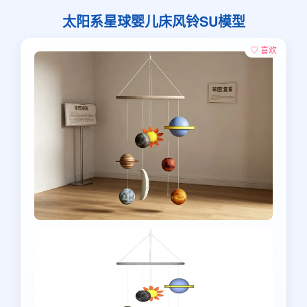
太阳系星球婴儿床风铃SU模型
♡ 喜欢