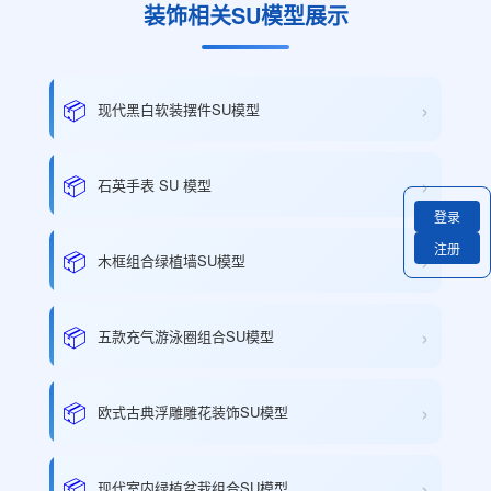
装饰相关SU模型展示
›
📦
现代黑白软装摆件SU模型
›
📦
石英手表 SU 模型
登录
注册
›
📦
木框组合绿植墙SU模型
›
📦
五款充气游泳圈组合SU模型
›
📦
欧式古典浮雕雕花装饰SU模型
›
📦
现代室内绿植盆栽组合SU模型