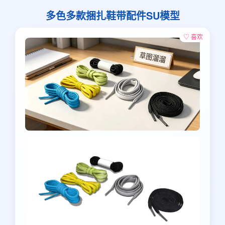
多色多款捆扎鞋带配件SU模型
♡ 喜欢