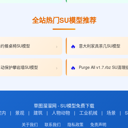
全站热门SU模型推荐
›
🔥
约餐桌椅SU模型
意大利家具茶几SU模型
›
🔥
动保护攀岩墙SU模型
Purge All v1.7.rbz SU
草图溜溜网 - SU模型免费下载
室内
|
景观
|
建筑
|
人物动物
|
工业机械
|
场景
|
关于我们
联系我们
隐私政策
免责声明