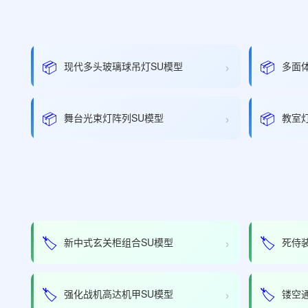
›
📦
📦
现代多头玻璃球吊灯SU模型
多面
›
📦
📦
舞台光束灯阵列SU模型
教室
›
🏷️
🏷️
新中式玄关柜组合SU模型
死侍
›
🏷️
🏷️
强化战机高达机甲SU模型
镂空