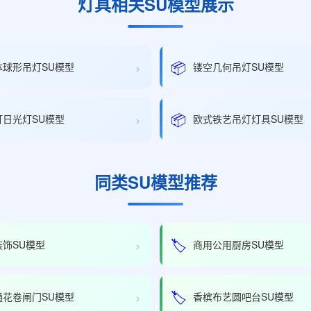
灯具相关SU模型展示
›
📦
体球形吊灯SU模型
镂空几何吊灯SU模型
›
📦
灯日光灯SU模型
欧式铁艺吊灯灯具SU模型
同类SU模型推荐
›
🏷️
装饰SU模型
商用公用厨房SU模型
›
🏷️
通花卷闸门SU模型
香槟布艺圆吧台SU模型