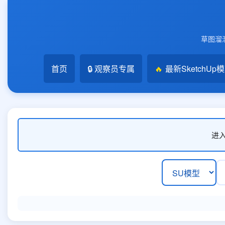
草图溜溜
首页
🔒 观察员专属
🔥
最新SketchUp
进