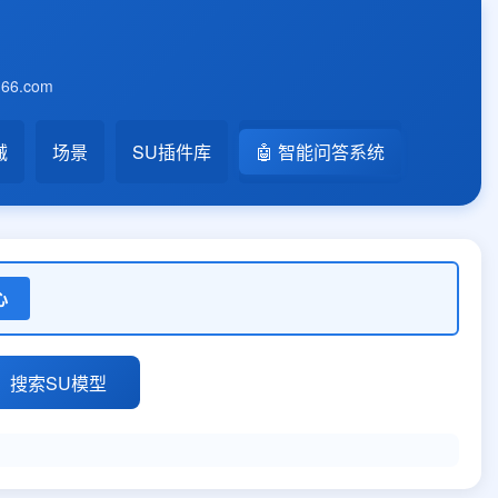
6.com
械
场景
SU插件库
🤖 智能问答系统
心
搜索SU模型