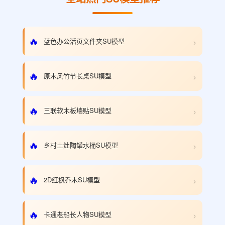
›
🔥
蓝色办公活页文件夹SU模型
›
🔥
原木风竹节长桌SU模型
›
🔥
三联软木板墙贴SU模型
›
🔥
乡村土灶陶罐水桶SU模型
›
🔥
2D红枫乔木SU模型
›
🔥
卡通老船长人物SU模型