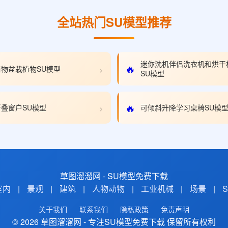
全站热门SU模型推荐
迷你洗机伴侣洗衣机和烘干
›
🔥
物盆栽植物SU模型
SU模型
›
🔥
叠窗户SU模型
可倾斜升降学习桌椅SU模
草图溜溜网 - SU模型免费下载
室内
|
景观
|
建筑
|
人物动物
|
工业机械
|
场景
|
关于我们
联系我们
隐私政策
免责声明
© 2026 草图溜溜网 - 专注SU模型免费下载 保留所有权利