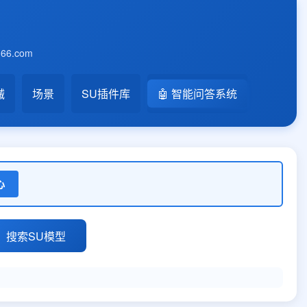
6.com
械
场景
SU插件库
🤖 智能问答系统
心
搜索SU模型