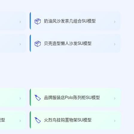
›
›
📦
奶油风沙发茶几组合SU模型
›
›
📦
贝壳造型懒人沙发SU模型
›
›
🏷️
品牌服装店Polo陈列柜SU模型
›
›
🏷️
模型
火烈鸟挂钩置物架SU模型