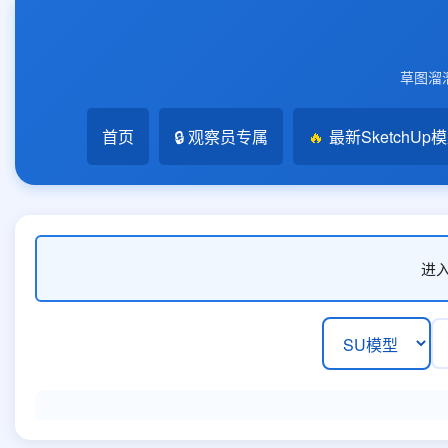
草图溜溜
首页
🔒 观察员专属
🔥
最新SketchUp
进