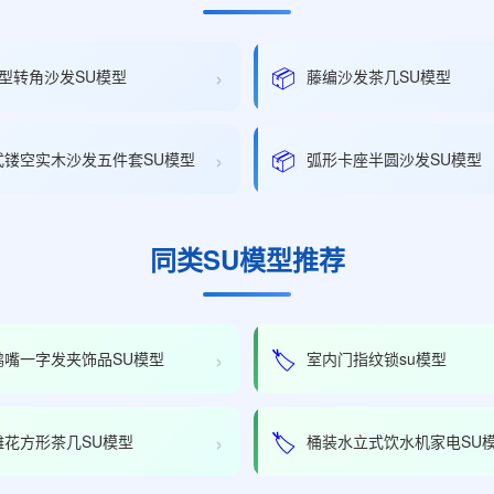
›
📦
型转角沙发SU模型
藤编沙发茶几SU模型
›
📦
式镂空实木沙发五件套SU模型
弧形卡座半圆沙发SU模型
同类SU模型推荐
›
🏷️
鸭嘴一字发夹饰品SU模型
室内门指纹锁su模型
›
🏷️
雕花方形茶几SU模型
桶装水立式饮水机家电SU