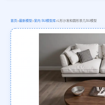
首页
>
最新模型
>
室内 SU模型库
>
L形沙发和圆形茶几SU模型