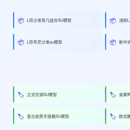
›
📦
📦
L形沙发茶几组合SU模型
浅棕L
›
📦
📦
L形布艺沙发su模型
新中
›
🏷️
🏷️
立式空调SU模型
金属
›
🏷️
🏷️
复古皮质手提箱SU模型
欧式