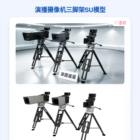
演播摄像机三脚架SU模型
♡ 喜欢