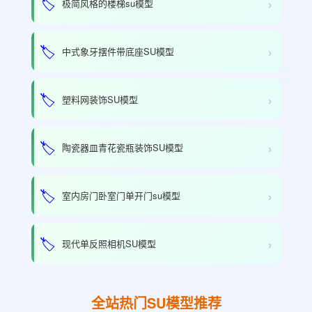
›
🏷️
极简风格的楼梯su模型
›
🏷️
中式象牙摆件带底座SU模型
›
🏷️
塑料网装饰SU模型
›
🏷️
陶瓷器皿青花瓷瓶装饰SU模型
›
🏷️
室内房门卧室门单开门su模型
›
🏷️
现代单反照相机SU模型
全站热门SU模型推荐