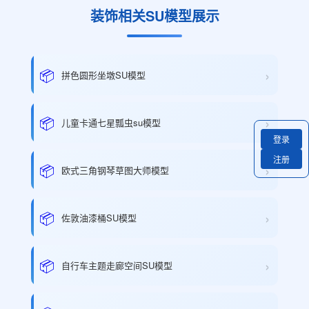
装饰相关SU模型展示
›
📦
拼色圆形坐墩SU模型
›
📦
儿童卡通七星瓢虫su模型
登录
注册
›
📦
欧式三角钢琴草图大师模型
›
📦
佐敦油漆桶SU模型
›
📦
自行车主题走廊空间SU模型