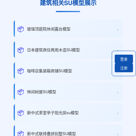
建筑相关SU模型展示
›
📦
玻璃顶庭院休闲露台模型
›
📦
日本建筑商住两用木造SU模型
登录
注册
›
📦
咖啡店集装箱商铺SU模型
›
📦
林间树屋SU模型
›
📦
新中式茶室亭子阳光房su模型
›
📦
新中式联排叠拼别墅SU模型