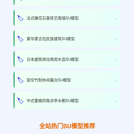
›
🏷️
法式雕花石基铁艺围墙SU模型
›
🏷️
豪华蒙古包民族建筑SU模型
›
🏷️
日本建筑商住两用木造SU模型
›
🏷️
架空竹制休闲露台SU模型
›
🏷️
中式重檐四角凉亭水榭SU模型
全站热门SU模型推荐