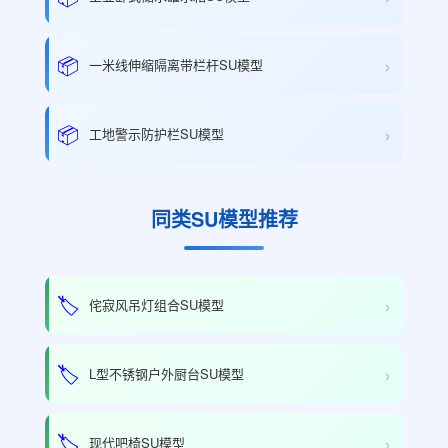
›
📦
一米线伸缩隔离带栏杆SU模型
›
📦
工地警示防护栏SU模型
同类SU模型推荐
›
🏷️
侘寂风吊灯组合SU模型
›
🏷️
L型不锈钢户外厨台SU模型
›
🏷️
现代吧椅SU模型