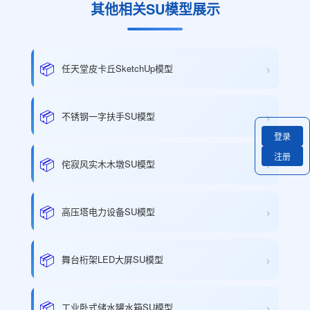
其他相关SU模型展示
›
📦
任天堂皮卡丘SketchUp模型
›
📦
不锈钢一字扶手SU模型
登录
注册
›
📦
侘寂风实木木墩SU模型
›
📦
高压塔电力设备SU模型
›
📦
舞台桁架LED大屏SU模型
›
📦
工业卧式储水罐水箱SU模型