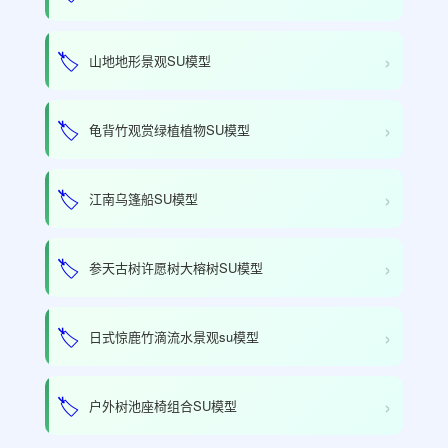
›
🏷️
山地地形景观SU模型
›
🏷️
龟背竹观赏绿植植物SU模型
›
🏷️
江南乌篷船SU模型
›
🏷️
参天古树许愿树大榕树SU模型
›
🏷️
日式惊鹿竹滴流水景观su模型
›
🏷️
户外树池座椅组合SU模型