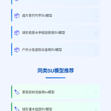
›
📦
成片青竹竹竿SU模型
›
📦
球形观景木亭稻田景观SU模型
›
📦
户外沙发遮阳伞座椅SU模型
同类SU模型推荐
›
🏷️
景观双树池座椅su模型
›
🏷️
球形灌木组团SU模型