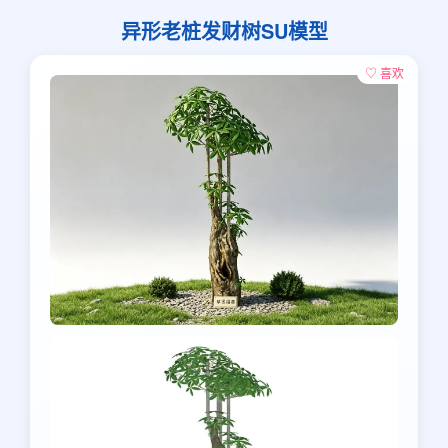
异形老桩发财树SU模型
♡ 喜欢