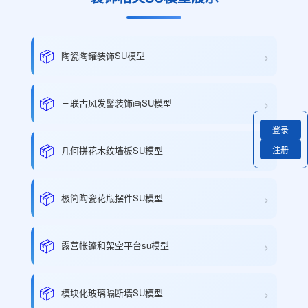
›
📦
陶瓷陶罐装饰SU模型
›
📦
三联古风发髻装饰画SU模型
登录
›
📦
注册
几何拼花木纹墙板SU模型
›
📦
极简陶瓷花瓶摆件SU模型
›
📦
露营帐篷和架空平台su模型
›
📦
模块化玻璃隔断墙SU模型