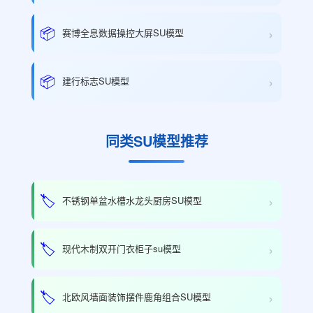
›
📦
赛博全息数据操控大屏SU模型
›
📦
建行标志SU模型
同类SU模型推荐
›
🏷️
不锈钢单盆水槽水龙头厨房SU模型
›
🏷️
现代木制双开门衣柜子su模型
›
🏷️
北欧风墙面装饰摆件鹿角组合SU模型