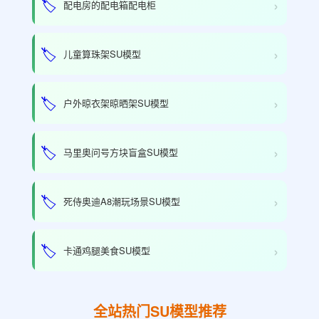
›
🏷️
配电房的配电箱配电柜
›
🏷️
儿童算珠架SU模型
›
🏷️
户外晾衣架晾晒架SU模型
›
🏷️
马里奥问号方块盲盒SU模型
›
🏷️
死侍奥迪A8潮玩场景SU模型
›
🏷️
卡通鸡腿美食SU模型
全站热门SU模型推荐