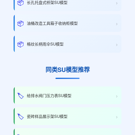
›
📦
长孔托盘式桥架SU模型
›
📦
油桶改造工具箱子收纳柜模型
›
📦
格纹长柄雨伞SU模型
同类SU模型推荐
›
🏷️
给排水阀门压力表SU模型
›
🏷️
瓷砖样品展示架SU模型