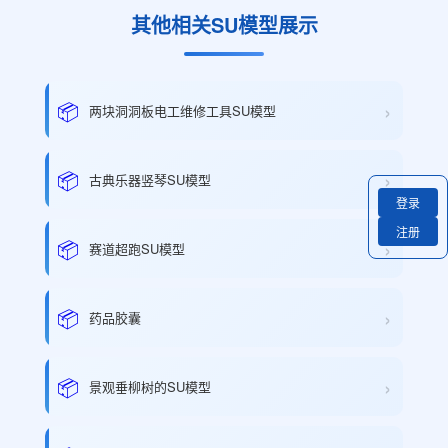
其他相关SU模型展示
›
📦
两块洞洞板电工维修工具SU模型
›
📦
古典乐器竖琴SU模型
登录
注册
›
📦
赛道超跑SU模型
›
📦
药品胶囊
›
📦
景观垂柳树的SU模型