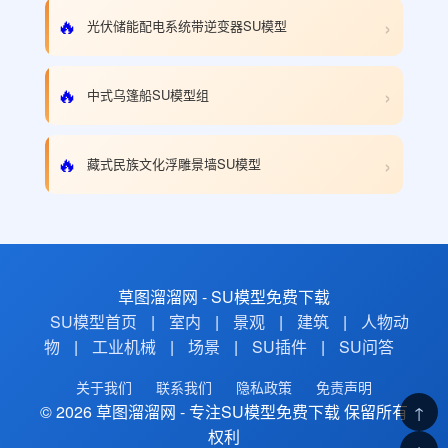
›
🔥
光伏储能配电系统带逆变器SU模型
›
🔥
中式乌篷船SU模型组
›
🔥
藏式民族文化浮雕景墙SU模型
草图溜溜网 - SU模型免费下载
SU模型首页
|
室内
|
景观
|
建筑
|
人物动
物
|
工业机械
|
场景
|
SU插件
|
SU问答
关于我们
联系我们
隐私政策
免责声明
© 2026 草图溜溜网 - 专注SU模型免费下载 保留所有
↑
权利