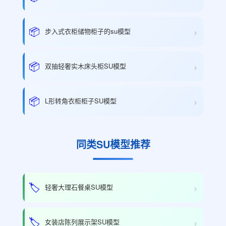
›
📦
步入式衣柜储物柜子的su模型
›
📦
双抽轻奢实木床头柜SU模型
›
📦
L形转角衣柜柜子SU模型
同类SU模型推荐
›
🏷️
轻奢大理石餐桌SU模型
›
🏷️
女装店陈列展示架SU模型