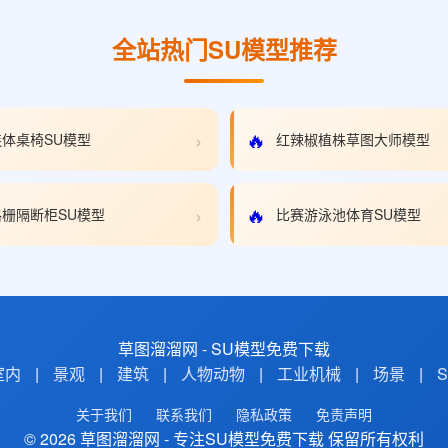
全站热门SU模型推荐
›
🔥
体桌椅SU模型
红辣椒植株草图大师模型
›
🔥
栅隔断柜SU模型
比赛游泳池体育SU模型
草图溜溜网 - SU模型免费下载
室内
|
景观
|
建筑
|
人物动物
|
工业机械
|
场景
|
关于我们
联系我们
隐私政策
免责声明
© 2026 草图溜溜网 - 专注SU模型免费下载 保留所有权利