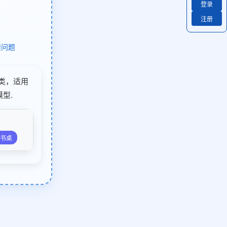
登录
注册
馈问题
子类，适用
型.
书桌