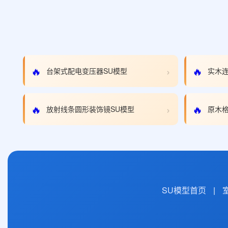
›
🔥
🔥
台架式配电变压器SU模型
实木连
›
🔥
🔥
放射线条圆形装饰镜SU模型
原木格
SU模型首页
|