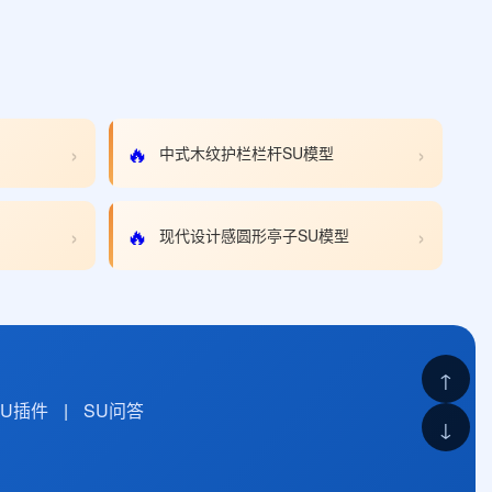
›
›
🔥
中式木纹护栏栏杆SU模型
›
›
🔥
现代设计感圆形亭子SU模型
↑
SU插件
|
SU问答
↓