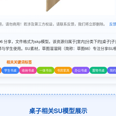
仅供学习使用，请勿商用！若涉及第三方权益，请联系反馈，我们将立即删除。
反
07-06 分享，文件格式为skp模型。该资源归属于[室内]分类下的[桌子]
师与学生使用。SU素材，草图溜溜网（简称：草图66）专注分享SU模
相关关键词标签
学生书桌
收纳书桌
一体书台
书房家具
办公书桌
置物书桌
简约
桌子相关SU模型展示