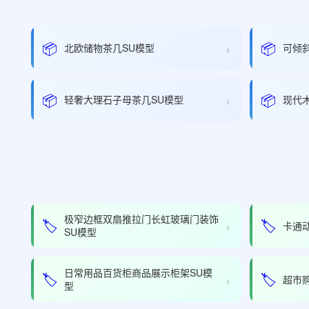
›
📦
📦
北欧储物茶几SU模型
可倾
›
📦
📦
轻奢大理石子母茶几SU模型
现代
极窄边框双扇推拉门长虹玻璃门装饰
›
🏷️
🏷️
卡通
SU模型
日常用品百货柜商品展示柜架SU模
›
🏷️
🏷️
超市
型