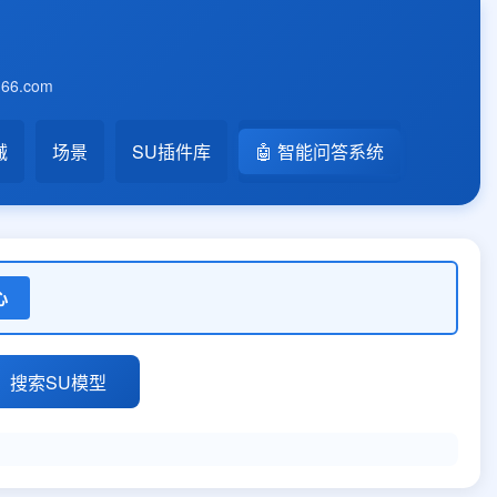
6.com
械
场景
SU插件库
🤖 智能问答系统
心
搜索SU模型