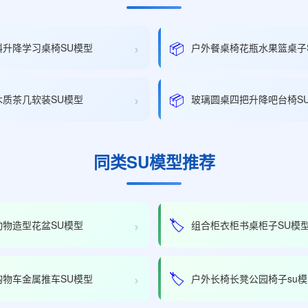
›
📦
斜升降学习桌椅SU模型
户外餐桌椅花瓶水果篮桌子
›
📦
木质茶几软装SU模型
玻璃圆桌四把升降吧台椅S
同类SU模型推荐
›
🏷️
动物造型花盆SU模型
组合柜衣柜书桌柜子SU模
›
🏷️
购物车金属推车SU模型
户外长椅长凳公园椅子su模