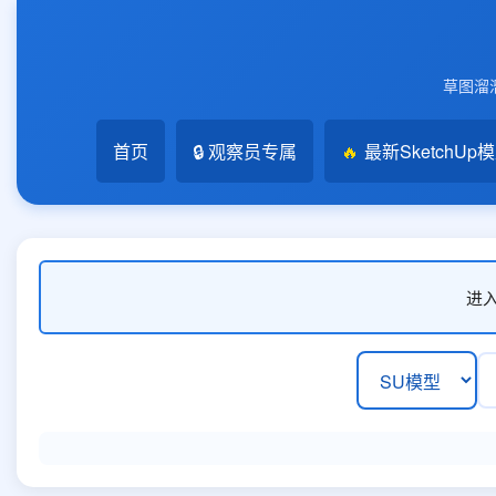
草图溜溜
首页
🔒 观察员专属
🔥
最新SketchUp
进