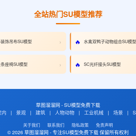
全站热门SU模型推荐
›
🔥
装饰吊布SU模型
水禽双鸭子动物组合SU模
›
🔥
条座椅SU模型
SC光纤接头SU模型
草图溜溜网 - SU模型免费下载
室内
|
景观
|
建筑
|
人物动物
|
工业机械
|
场景
|
关于我们
联系我们
隐私政策
免责声明
© 2026 草图溜溜网 - 专注SU模型免费下载 保留所有权利