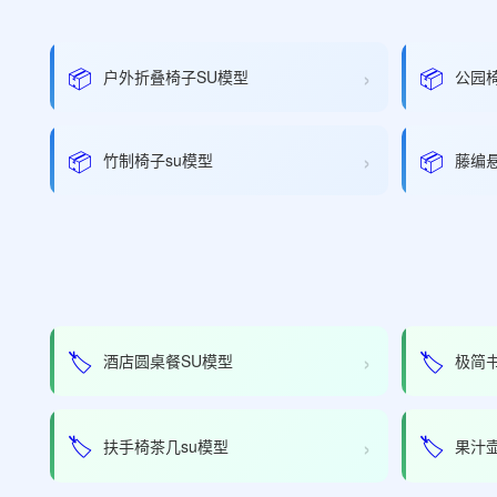
›
📦
📦
户外折叠椅子SU模型
公园
›
📦
📦
竹制椅子su模型
藤编
›
🏷️
🏷️
酒店圆桌餐SU模型
极简
›
🏷️
🏷️
扶手椅茶几su模型
果汁