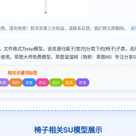
享，仅供学习使用，请勿商用！若涉及第三方权益，请联系反馈，我们将立即删除。
反
-02 分享，文件格式为skp模型。该资源归属于[室内]分类下的[椅子]子类，
生使用。草图大师免费模型，草图溜溜网（简称：草图66）专注分享S
相关关键词标签
木质
简约
家居
办公
设计
家具
舒适
椅子相关SU模型展示