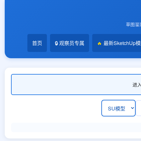
草图溜溜
首页
🔒 观察员专属
🔥
最新SketchUp
进