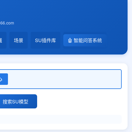
6.com
械
场景
SU插件库
🤖 智能问答系统
心
搜索SU模型