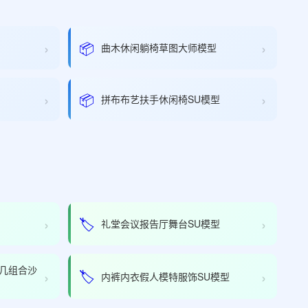
›
›
📦
曲木休闲躺椅草图大师模型
›
›
📦
拼布布艺扶手休闲椅SU模型
›
›
🏷️
礼堂会议报告厅舞台SU模型
几组合沙
›
›
🏷️
内裤内衣假人模特服饰SU模型