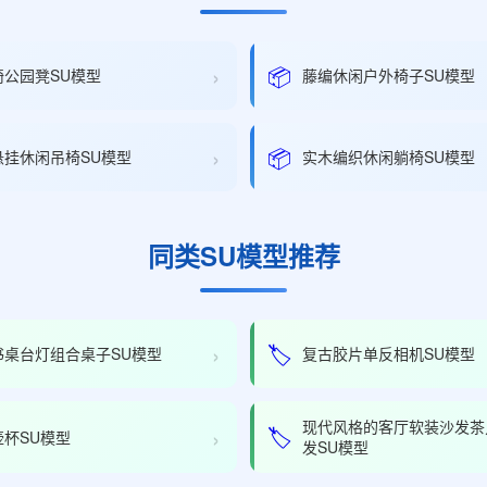
›
📦
椅公园凳SU模型
藤编休闲户外椅子SU模型
›
📦
悬挂休闲吊椅SU模型
实木编织休闲躺椅SU模型
同类SU模型推荐
›
🏷️
书桌台灯组合桌子SU模型
复古胶片单反相机SU模型
现代风格的客厅软装沙发茶
›
🏷️
壶杯SU模型
发SU模型