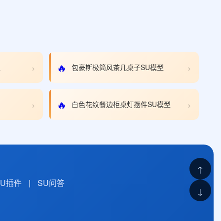
›
›
🔥
型
包豪斯极简风茶几桌子SU模型
›
›
🔥
白色花纹餐边柜桌灯摆件SU模型
↑
SU插件
|
SU问答
↓