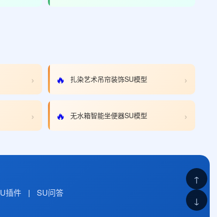
›
›
🔥
扎染艺术吊帘装饰SU模型
›
›
🔥
无水箱智能坐便器SU模型
↑
SU插件
|
SU问答
↓