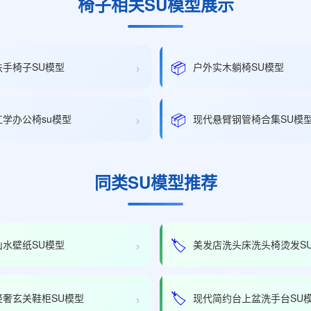
椅子相关SU模型展示
›
📦
扶手椅子SU模型
户外实木躺椅SU模型
›
📦
学办公椅su模型
现代悬臂钢管椅合集SU模
同类SU模型推荐
›
🏷️
山水壁纸SU模型
美发店洗头床洗头椅烫发S
›
🏷️
轻奢玄关鞋柜SU模型
现代简约台上盆洗手台SU