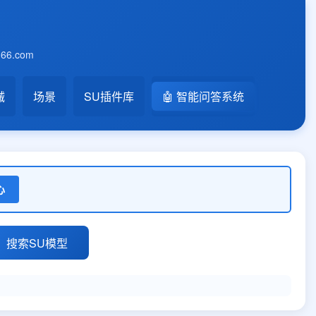
6.com
械
场景
SU插件库
🤖 智能问答系统
心
搜索SU模型