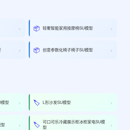
›
›
📦
轻奢智能家用按摩椅SU模型
›
›
📦
型
创意参数化椅子椅子SU模型
›
›
🏷️
U模型
L形沙发SU模型
可口可乐冷藏展示柜冰柜家电SU模
›
›
🏷️
模型
型