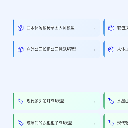
›
📦
📦
曲木休闲躺椅草图大师模型
软包
›
📦
📦
户外公园长椅公园凳SU模型
人体工
›
🏷️
🏷️
现代多头吊灯SU模型
水墨
›
🏷️
🏷️
玻璃门的衣柜柜子SU模型
现代