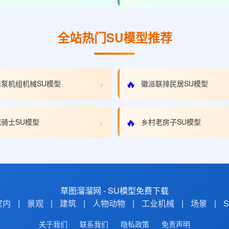
全站热门SU模型推荐
›
🔥
泵机组机械SU模型
徽派联排民居SU模型
›
🔥
骑士SU模型
乡村老房子SU模型
草图溜溜网 - SU模型免费下载
室内
|
景观
|
建筑
|
人物动物
|
工业机械
|
场景
|
关于我们
联系我们
隐私政策
免责声明