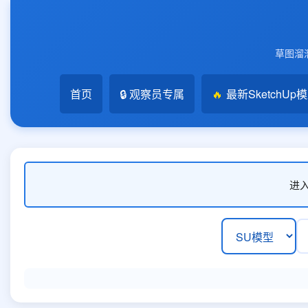
草图溜溜
首页
🔒 观察员专属
🔥
最新SketchUp
进